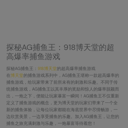
Skip
modal-check
to
content
探秘AG捕鱼王：918博天堂的超
高爆率捕鱼游戏
探秘AG捕鱼王：
918博天堂
的超高爆率捕鱼游戏
在
博天堂
的捕鱼游戏系列中，AG捕鱼王堪称一款超高爆率的
捕鱼游戏，给玩家带来了前所未有的刺激和乐趣。不同于传
统捕鱼游戏，AG捕鱼王以其丰厚的奖励和惊人的爆率脱颖而
出，一炮之下，便能让玩家暴富一瞬间！AG捕鱼王不仅重新
定义了捕鱼游戏的概念，更为博天堂的玩家们带来了一个全
新的捕鱼体验，让每位玩家都能在海底世界中尽情畅游，一
边欣赏美景，一边享受捕鱼的乐趣。加入AG捕鱼王，让您的
捕鱼之旅充满刺激与乐趣，一炮暴富等待着您！