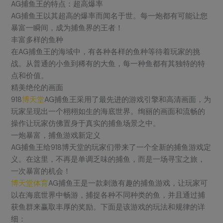
AG捕鱼王的特点：超高爆率
AG捕鱼王以其超高的爆率而闻名于世。每一炮都有可能让您
暴富一瞬间，成为捕鱼界的王者！
丰富多样的鱼种
在AG捕鱼王的海域中，有各种各样的鱼种等待着玩家的挑
战。从普通的小鱼到稀有的大鱼，每一种鱼都有其独特的特
点和价值。
精美绝伦的画面
918
博天堂
AG捕鱼王采用了最先进的游戏引擎和高清画面，为
玩家呈现出一个栩栩如生的海底世界。绚丽的画面和流畅的
操作让玩家仿佛置身于真实的捕鱼场景之中。
一炮暴富，捕鱼游戏新定义
AG捕鱼王给918博天堂的玩家们带来了一个全新的捕鱼游戏定
义。在这里，不再是单调乏味的捕鱼，而是一场寻宝之旅，
一次暴富的机会！
博天堂体育
AG捕鱼王是一款刺激有趣的捕鱼游戏，让玩家可
以在海底世界中畅游，捕捉各种不同种类的鱼，并且通过捕
获鱼群来赢取丰厚的奖励。下面是该游戏的玩法和规律的详
细：