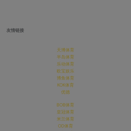
友情链接
天博体育
半岛体育
乐动体育
欧宝娱乐
博鱼体育
KOK体育
优德
BOB体育
皇冠体育
米兰体育
OD体育