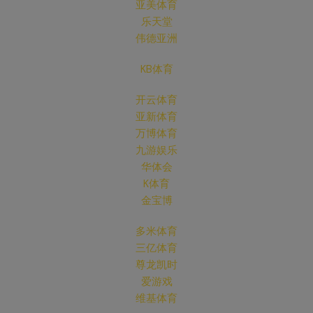
亚美体育
乐天堂
伟德亚洲
KB体育
开云体育
亚新体育
万博体育
九游娱乐
华体会
K体育
金宝博
多米体育
三亿体育
尊龙凯时
爱游戏
维基体育