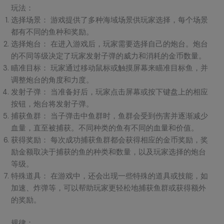
玩法：
选择场景： 游戏提供了多种海域场景供玩家选择，每个场景
都有不同的鱼种和奖励。
选择炮台： 在进入游戏后，玩家需要选择自己的炮台。炮台
的不同等级决定了玩家发射子弹的威力和消耗的金币数量。
瞄准目标： 玩家通过移动鼠标或触摸屏幕来瞄准目标鱼，并
调整炮台的角度和力度。
发射子弹： 当准备好后，玩家点击屏幕或按下键盘上的相应
按钮，炮台将发射子弹。
捕获鱼群： 当子弹击中鱼群时，鱼群会受到伤害并逐渐减少
血量，直至被捕获。不同种类的鱼有不同的血量和价值。
获得奖励： 每次成功捕获鱼群都会获得相应的金币奖励，奖
励金额取决于捕获的鱼的种类和数量，以及玩家选择的炮台
等级。
特殊道具： 在游戏中，还会出现一些特殊的道具或技能，如
加速、炸弹等，可以帮助玩家更轻松地捕获鱼群或获得额外
的奖励。
规律：