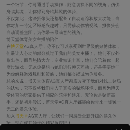
一个细节，你可通过手动操作，随意切换不同的视角，仿佛
身临其境，让你得到身临其境的体验。
不仅如此，这些摄像头还都配备了自动追踪和放大功能，当
你对某一特定区域感兴趣时，只需移动你的视线，摄像头会
自动调整焦距，为你带来最满意的视角。
博天堂体育美女主播的陪伴
在
博天堂
AG真人厅，你不仅可以享受到世界级的赌博体验，
但最让人心动的部分莫过于我们的美女主播了。她们不仅外
形出色，而且热情大方，专业知识丰富，她们会陪着你一起
度过游戏，无论你是想与她们进行聊天互动，还是需要她们
为你解释游戏规则和策略，她们都会竭诚为你服务。
总的来说，博天堂体育AG真人厅彻底改变了我们对线上赌场
的认知，它不仅将我们带入了真实的赌场环境，而且为博天
堂体育的玩家提供了相应的陪伴和娱乐。无论你是赌博高
手，还是初步尝试，博天堂AG真人厅都能给你带来一场独一
无二的娱乐体验。
加入
博天堂
AG真人厅，让我们一同感受全新升级的娱乐体
验，现在就开始您的精彩旅程吧！