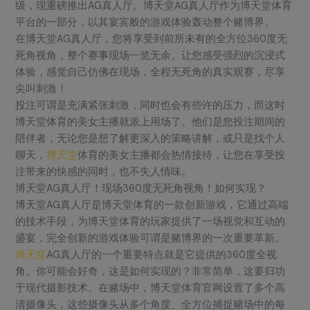
级，现重磅推出AG真人厅。博天堂AG真人厅作为博天堂体育
平台的一部分，以其宴宾般的游戏体验轰动整个赌博界。
在博天堂AG真人厅，您将享受到前所未有的全方位360度无
死角视角，整个赛事现场一览无余。让您感受强烈的沉浸式
体验，感觉自己仿佛在现场，全程无死角的真实观赛，尽享
尖叫刺激！
投注可谓是充满紧张刺激，同时也会有些许的压力，而这时
博天堂体育的美女主播就派上用场了。他们是您投注期间的
陪伴者，无论您是想了解更深入的策略讲解，或只是找个人
聊天，
博天堂
体育的美女主播都会热情接待，让您在享受投
注带来的快感的同时，也不失人情味。
博天堂AG真人厅！现场360度无死角视角！如何实现？
博天堂AG真人厅是博天堂体育的一款创新游戏，它通过高端
的技术手段，为博天堂体育的玩家提供了一场视觉和互动的
盛宴，完全创新的游戏体验可谓是赌博界的一次重要革新。
博天堂
AG真人厅的一个重要特点就是它提供的360度全视
角。你可能会好奇，这是如何实现的？非常简单，这要归功
于现代摄影技术。在赌场中，博天堂体育官网设置了多个高
清摄像头，这些摄像头从多个角度、全方位捕捉赌场中的每