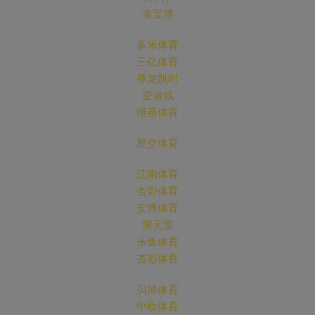
金宝博
多米体育
三亿体育
尊龙凯时
爱游戏
维基体育
星空体育
江南体育
杏彩体育
安博体育
博天堂
乐鱼体育
杏彩体育
贝博体育
中欧体育