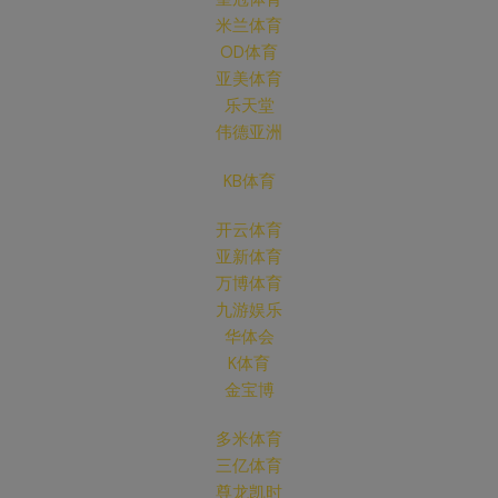
米兰体育
OD体育
亚美体育
乐天堂
伟德亚洲
KB体育
开云体育
亚新体育
万博体育
九游娱乐
华体会
K体育
金宝博
多米体育
三亿体育
尊龙凯时