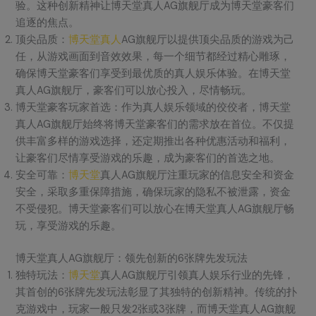
验。这种创新精神让博天堂真人AG旗舰厅成为博天堂豪客们
追逐的焦点。
顶尖品质：
博天堂真人
AG旗舰厅以提供顶尖品质的游戏为己
任，从游戏画面到音效效果，每一个细节都经过精心雕琢，
确保博天堂豪客们享受到最优质的真人娱乐体验。在博天堂
真人AG旗舰厅，豪客们可以放心投入，尽情畅玩。
博天堂豪客玩家首选：作为真人娱乐领域的佼佼者，博天堂
真人AG旗舰厅始终将博天堂豪客们的需求放在首位。不仅提
供丰富多样的游戏选择，还定期推出各种优惠活动和福利，
让豪客们尽情享受游戏的乐趣，成为豪客们的首选之地。
安全可靠：
博天堂
真人AG旗舰厅注重玩家的信息安全和资金
安全，采取多重保障措施，确保玩家的隐私不被泄露，资金
不受侵犯。博天堂豪客们可以放心在博天堂真人AG旗舰厅畅
玩，享受游戏的乐趣。
博天堂真人AG旗舰厅：领先创新的6张牌先发玩法
独特玩法：
博天堂
真人AG旗舰厅引领真人娱乐行业的先锋，
其首创的6张牌先发玩法彰显了其独特的创新精神。传统的扑
克游戏中，玩家一般只发2张或3张牌，而博天堂真人AG旗舰