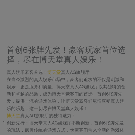
Skip
modal-check
to
content
首创6张牌先发！豪客玩家首位选
择，尽在博天堂真人娱乐！
真人娱乐豪客首选！
博天堂
真人AG旗舰厅
在当今激烈的真人娱乐市场中，豪客们追求的不仅是刺激和
娱乐，更是服务和质量。博天堂真人AG旗舰厅以其独特的创
新和卓越的品质，成为博天堂豪客们的首选。首创6张牌先
发，提供一流的游戏体验，让博天堂豪客们尽情享受真人娱
乐的乐趣，这一切尽在博天堂真人娱乐！
博天堂
真人AG旗舰厅的独特魅力：
创新先行：博天堂真人AG旗舰厅不断创新，首创6张牌先发
的玩法，颠覆传统的游戏方式，为豪客们带来全新的游戏体