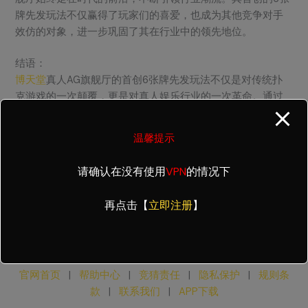
牌先发玩法不仅赢得了玩家们的喜爱，也成为其他竞争对手
效仿的对象，进一步巩固了其在行业中的领先地位。
结语：
博天堂
真人AG旗舰厅的首创6张牌先发玩法不仅是对传统扑
克游戏的一次颠覆，更是对真人娱乐行业的一次革命。通过
这种独特的玩法，博天堂真人AG旗舰厅为玩家们带来了前所
未有的游戏体验，成为博天堂真人娱乐豪客们的首选之地。
温馨提示
博天堂真人AG旗舰厅以其独特的创新、顶尖的品质、豪客至
上的服务理念和安全可靠的保障措施，成为真人娱乐领域的
请确认在没有使用
VPN
的情况下
领头羊。在这里，豪客们可以尽情享受真人娱乐的乐趣，体
验前所未有的游戏刺激。选择
博天堂
真人AG旗舰厅，选择无
再点击【
立即注册
】
尽的精彩！
官网首页
|
帮助中心
|
竞猜责任
|
隐私保护
|
规则条
款
|
联系我们
|
APP下载