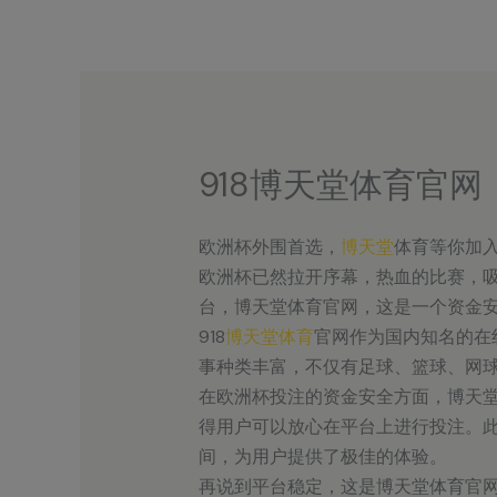
Skip
to
content
918博天堂体育官
欧洲杯外围首选，
博天堂
体育等你加
欧洲杯已然拉开序幕，热血的比赛，
台，博天堂体育官网，这是一个资金
918
博天堂体育
官网作为国内知名的在
事种类丰富，不仅有足球、篮球、网
在欧洲杯投注的资金安全方面，博天
得用户可以放心在平台上进行投注。
间，为用户提供了极佳的体验。
再说到平台稳定，这是博天堂体育官